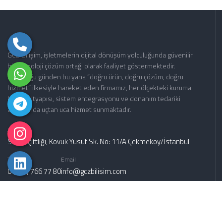
GCZ Bilişim, işletmelerin dijital dönüşüm yolculuğunda güvenilir
bir teknoloji çözüm ortağı olarak faaliyet göstermektedir.
Kurulduğu günden bu yana “doğru ürün, doğru çözüm, doğru
hizmet” ilkesiyle hareket eden firmamız, her ölçekteki kuruma
bilişim altyapısı, sistem entegrasyonu ve donanım tedariki
alanlarında uçtan uca hizmet sunmaktadır.
Adres
Sultançiftliği, Kovuk Yusuf Sk. No: 11/A Çekmeköy/İstanbul
Telefon
Email
0 (216) 766 77 80
info@gczbilisim.com
bilgi@gczbilisim.com
siparis@gczbilisim.com