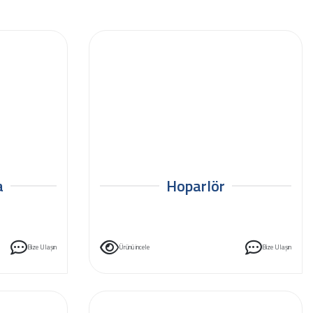
a
Hoparlör
Bize Ulaşın
Ürünü incele
Bize Ulaşın