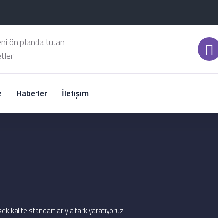
eni ön planda tutan
tler
z
Haberler
İletişim
ek kalite standartlarıyla fark yaratıyoruz.