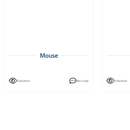
Mouse
Ürünü incele
Bize Ulaşın
Ürünü incele