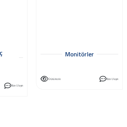
ç
Monitörler
Ürünü incele
Bize Ulaşın
Bize Ulaşın