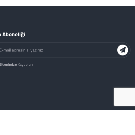
 Aboneliği
ültenimize
Kaydolun