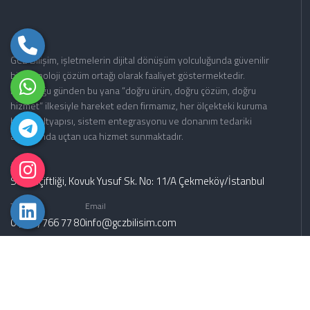
GCZ Bilişim, işletmelerin dijital dönüşüm yolculuğunda güvenilir
bir teknoloji çözüm ortağı olarak faaliyet göstermektedir.
Kurulduğu günden bu yana “doğru ürün, doğru çözüm, doğru
hizmet” ilkesiyle hareket eden firmamız, her ölçekteki kuruma
bilişim altyapısı, sistem entegrasyonu ve donanım tedariki
alanlarında uçtan uca hizmet sunmaktadır.
Adres
Sultançiftliği, Kovuk Yusuf Sk. No: 11/A Çekmeköy/İstanbul
Telefon
Email
0 (216) 766 77 80
info@gczbilisim.com
bilgi@gczbilisim.com
siparis@gczbilisim.com