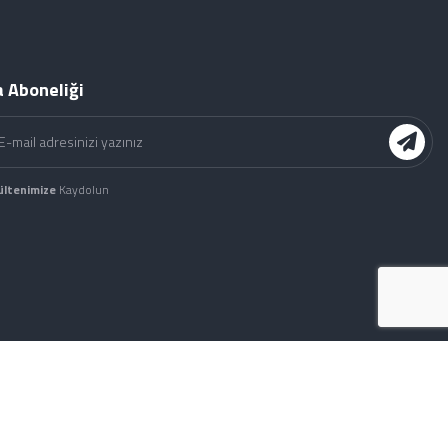
 Aboneliği
ültenimize
Kaydolun