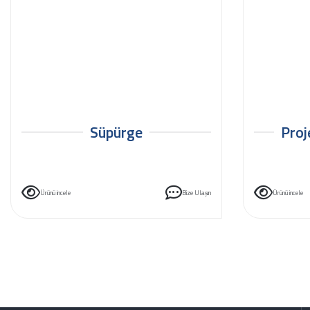
Süpürge
Proj
Ürünü incele
Bize Ulaşın
Ürünü incele