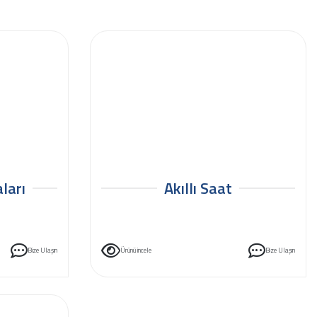
ları
Akıllı Saat
Bize Ulaşın
Ürünü incele
Bize Ulaşın