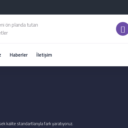
eni ön planda tutan
tler
z
Haberler
İletişim
ek kalite standartlarıyla fark yaratıyoruz.