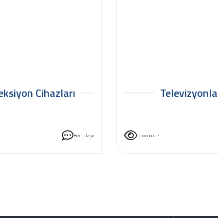
eksiyon Cihazları
Televizyonla
Bize Ulaşın
Ürünü incele